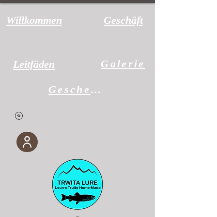
Willkommen
Geschäft
Galerie
Leitfäden
Geschenkgutschein